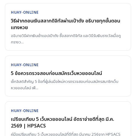
HUAY-ONLINE
วิธีฝากถอนเงินสลากดิจิทัลผ่านเป๋าตัง อธิบายทุกขั้นตอน
แทงหวย
อธิบายวิธีฝากเงินเข้าแอปเป๋าตัง ซื้อสลากดิจิทัล และวิธีรับเงินรางวัลเมื่อถู
กรางว
...
HUAY-ONLINE
5 ข้อควรตรวจสอบก่อนสมัครเว็บหวยออนไลน์
เช็กลิสต์สำคัญ 5 ข้อที่ผู้เล่นมือใหม่ควรตรวจสอบก่อนสมัครสมาชิกเว็บ
หวยออนไลน์ เพื
...
HUAY-ONLINE
เปรียบเทียบ 5 เว็บหวยออนไลน์ อัตราจ่ายดีที่สุด มี.ค.
2569 | HPSACS
คู่มือเปรียบเทียบ 5 เว็บหวยออนไลน์ที่ดีที่สุด มีนาคม 256จาก HPSACS