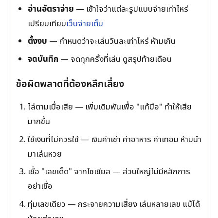
อ่านอัตราจ่าย
— เข้าใจว่าแต่ละรูปแบบจ่ายเท่าไหร่
เปรียบเทียบ
เว็บจ่ายเต็ม
ตั้งงบ
— กำหนดว่าจะเล่นวันละเท่าไหร่ ห้ามเกิน
จดบันทึก
— จดทุกครั้งที่เล่น ดูสรุปท้ายเดือน
ข้อผิดพลาดที่ต้องหลีกเลี่ยง
ไล่ตามเมื่อเสีย — เพิ่มเดิมพันเพื่อ "แก้มือ" ทำให้เสีย
มากขึ้น
ใช้เงินที่ไม่ควรใช้ — เงินค่าเช่า ค่าอาหาร ค่าเทอม ห้ามนำ
มาเล่นหวย
เชื่อ "เลขเด็ด" จากโซเชียล — ส่วนใหญ่ไม่มีหลักการ
อย่าเชื่อ
ทุ่มเลขเดียว — กระจายความเสี่ยง เล่นหลายเลข แม้ได้