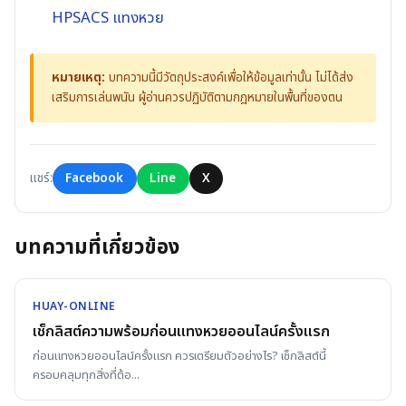
HPSACS แทงหวย
หมายเหตุ:
บทความนี้มีวัตถุประสงค์เพื่อให้ข้อมูลเท่านั้น ไม่ได้ส่ง
เสริมการเล่นพนัน ผู้อ่านควรปฏิบัติตามกฎหมายในพื้นที่ของตน
แชร์:
Facebook
Line
X
บทความที่เกี่ยวข้อง
HUAY-ONLINE
เช็กลิสต์ความพร้อมก่อนแทงหวยออนไลน์ครั้งแรก
ก่อนแทงหวยออนไลน์ครั้งแรก ควรเตรียมตัวอย่างไร? เช็กลิสต์นี้
ครอบคลุมทุกสิ่งที่ต้อ
...