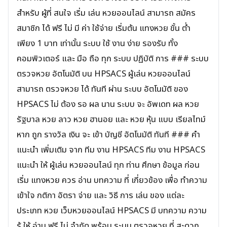
สำหรับ ผู้ที่ สนใจ เริ่ม เล่น หวยออนไลน์ สามารถ สมัคร
สมาชิก ได้ ฟรี ไม่ มี ค่า ใช้จ่าย เริ่มต้น แทงหวย ขั้น ต่ำ
เพียง 1 บาท เท่านั้น ระบบ ใช้ งาน ง่าย รองรับ ทั้ง
คอมพิวเตอร์ และ มือ ถือ ทุก ระบบ ปฏิบัติ การ ### ระบบ
ตรวจหวย อัตโนมัติ บน HPSACS ผู้เล่น หวยออนไลน์
สามารถ ตรวจหวย ได้ ทันที ผ่าน ระบบ อัตโนมัติ ของ
HPSACS ไม่ ต้อง รอ ผล นาน ระบบ จะ อัพเดท ผล หวย
รัฐบาล หวย ลาว หวย ฮานอย และ หวย หุ้น แบบ เรียลไทม์
หาก ถูก รางวัล เงิน จะ เข้า บัญชี อัตโนมัติ ทันที ### คำ
แนะนำ เพิ่มเติม จาก ทีม งาน HPSACS ทีม งาน HPSACS
แนะนำ ให้ ผู้เล่น หวยออนไลน์ ทุก ท่าน ศึกษา ข้อมูล ก่อน
เริ่ม แทงหวย ควร อ่าน บทความ ที่ เกี่ยวข้อง เพื่อ ทำความ
เข้าใจ กติกา อัตรา จ่าย และ วิธี การ เล่น ของ แต่ละ
ประเภท หวย เว็บหวยออนไลน์ HPSACS มี บทความ ความ
รู้ ให้ อ่าน ฟรี ไม่ จำกัด พร้อม ระบบ ตรวจหวย ที่ สะดวก