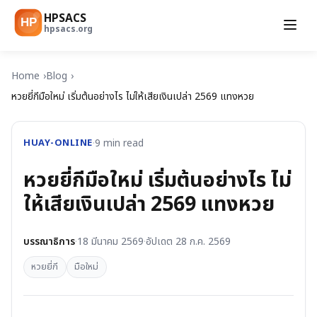
HPSACS
HP
hpsacs.org
Home
Blog
หวยยี่กีมือใหม่ เริ่มต้นอย่างไร ไม่ให้เสียเงินเปล่า 2569 แทงหวย
HUAY-ONLINE
·
9
min read
หวยยี่กีมือใหม่ เริ่มต้นอย่างไร ไม่
ให้เสียเงินเปล่า 2569 แทงหวย
บรรณาธิการ
·
18 มีนาคม 2569
·
อัปเดต
28 ก.ค. 2569
หวยยี่กี
มือใหม่