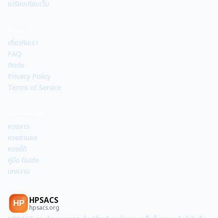
เปรียบเทียบเว็บ
ข้อมูล
เกี่ยวกับเรา
FAQ
ติดต่อ
Privacy Policy
Terms of Service
ประเภทหวย
หวยลาว
หวยฮานอย
หวยยี่กี
คู่มือ Guide
บทความ
HPSACS
HP
hpsacs.org