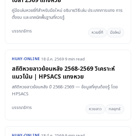
เปล่า 2569 แทงหวย
คู่มือเล่นหวยยี่กีสำหรับมือใหม่ อธิบายวิธีเล่น ประเภทการแทง การ
ตั้งงบ และเทคนิคพื้นฐานที่ควรรู้
บรรณาธิการ
หวยยี่กี
มือใหม่
·
18 มี.ค. 2569
·
9
min read
HUAY-ONLINE
สถิติหวยลาวย้อนหลัง 2568-2569 วิเคราะห์
แนวโน้ม | HPSACS แทงหวย
สถิติหวยลาวย้อนหลัง ปี 2568-2569 — ข้อมูลที่คุณต้องรู้ โดย
HPSACS
บรรณาธิการ
หวยลาว
กลยุทธ์
·
18 มี.ค. 2569
·
9
min read
HUAY-ONLINE