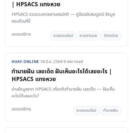
| HPSACS แทงหวย
HPSACS รวบรวมหวยฮานอยปกติ — คู่มือฉบับสมบูรณ์ ข้อมูล
ครบถ้วนที่นี่
บรรณาธิการ
หวยออนไลน์
หวยฮานอย
อัตราจ่าย
·
18 มี.ค. 2569
·
9
min read
HUAY-ONLINE
ทำนายฝัน เลขเด็ด ฝันเห็นอะไรได้เลขอะไร |
HPSACS แทงหวย
อ่านข้อมูลจาก HPSACS เกี่ยวกับทำนายฝัน เลขเด็ด — ฝันเห็น
อะไรได้เลขอะไร?
บรรณาธิการ
หวยออนไลน์
ทำนายฝัน