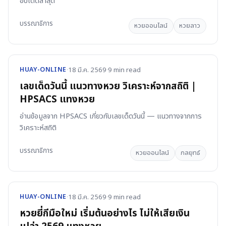
อัปเดตล่าสุด
บรรณาธิการ
หวยออนไลน์
หวยลาว
·
18 มี.ค. 2569
·
9
min read
HUAY-ONLINE
เลขเด็ดวันนี้ แนวทางหวย วิเคราะห์จากสถิติ |
HPSACS แทงหวย
อ่านข้อมูลจาก HPSACS เกี่ยวกับเลขเด็ดวันนี้ — แนวทางจากการ
วิเคราะห์สถิติ
บรรณาธิการ
หวยออนไลน์
กลยุทธ์
·
18 มี.ค. 2569
·
9
min read
HUAY-ONLINE
หวยยี่กีมือใหม่ เริ่มต้นอย่างไร ไม่ให้เสียเงิน