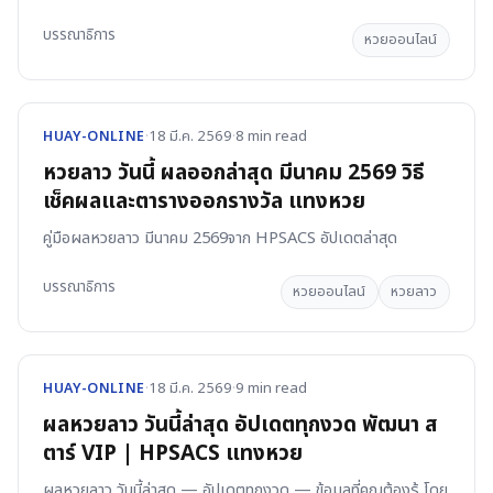
บรรณาธิการ
หวยออนไลน์
·
18 มี.ค. 2569
·
8
min read
HUAY-ONLINE
หวยลาว วันนี้ ผลออกล่าสุด มีนาคม 2569 วิธี
เช็คผลและตารางออกรางวัล แทงหวย
คู่มือผลหวยลาว มีนาคม 2569จาก HPSACS อัปเดตล่าสุด
บรรณาธิการ
หวยออนไลน์
หวยลาว
·
18 มี.ค. 2569
·
9
min read
HUAY-ONLINE
ผลหวยลาว วันนี้ล่าสุด อัปเดตทุกงวด พัฒนา ส
ตาร์ VIP | HPSACS แทงหวย
ผลหวยลาว วันนี้ล่าสุด — อัปเดตทุกงวด — ข้อมูลที่คุณต้องรู้ โดย