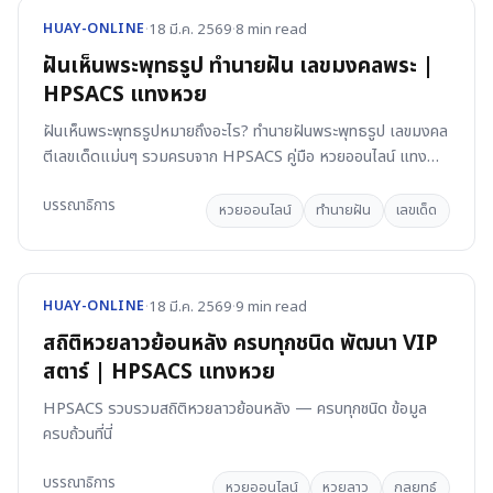
·
18 มี.ค. 2569
·
8
min read
HUAY-ONLINE
ฝันเห็นพระพุทธรูป ทำนายฝัน เลขมงคลพระ |
HPSACS แทงหวย
ฝันเห็นพระพุทธรูปหมายถึงอะไร? ทำนายฝันพระพุทธรูป เลขมงคล
ตีเลขเด็ดแม่นๆ รวมครบจาก HPSACS คู่มือ หวยออนไลน์ แทง
หวย ตรวจหวย จาก HPSACS
บรรณาธิการ
หวยออนไลน์
ทำนายฝัน
เลขเด็ด
·
18 มี.ค. 2569
·
9
min read
HUAY-ONLINE
สถิติหวยลาวย้อนหลัง ครบทุกชนิด พัฒนา VIP
สตาร์ | HPSACS แทงหวย
HPSACS รวบรวมสถิติหวยลาวย้อนหลัง — ครบทุกชนิด ข้อมูล
ครบถ้วนที่นี่
บรรณาธิการ
หวยออนไลน์
หวยลาว
กลยุทธ์