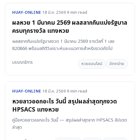
·
18 มี.ค. 2569
·
9
min read
HUAY-ONLINE
ผลหวย 1 มีนาคม 2569 ผลสลากกินแบ่งรัฐบาล
ครบทุกรางวัล แทงหวย
ผลสลากกินแบ่งรัฐบาลงวด 1 มีนาคม 2569 รางวัลที่ 1 เลข
820866 พร้อมสถิติวิเคราะห์และแนวทางสำหรับงวดถัดไป
บรรณาธิการ
หวยออนไลน์
อัตราจ่าย
·
18 มี.ค. 2569
·
9
min read
HUAY-ONLINE
หวยลาวออกอะไร วันนี้ สรุปผลล่าสุดทุกงวด
HPSACS แทงหวย
คู่มือหวยลาวออกอะไร วันนี้ — สรุปผลล่าสุดจาก HPSACS อัปเดต
ล่าสุด