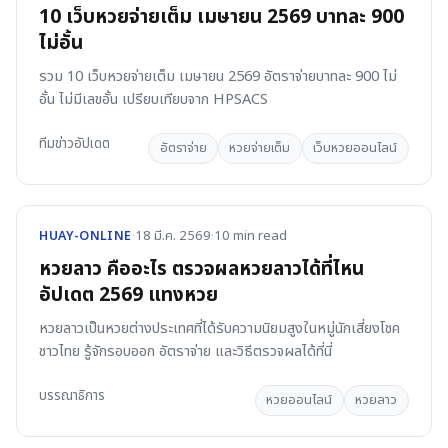
10 เว็บหวยจ่ายเต็ม เมษายน 2569 บาทละ 900
ไม่อั้น
รวม 10 เว็บหวยจ่ายเต็ม เมษายน 2569 อัตราจ่ายบาทละ 900 ไม่
อั้น ไม่มีเลขอั้น เปรียบเทียบจาก HPSACS
ทีมข่าวอัปเดต
อัตราจ่าย
หวยจ่ายเต็ม
เว็บหวยออนไลน์
·
18 มี.ค. 2569
·
10
min read
HUAY-ONLINE
หวยลาว คืออะไร ตรวจผลหวยลาวได้ที่ไหน
อัปเดต 2569 แทงหวย
หวยลาวเป็นหวยต่างประเทศที่ได้รับความนิยมสูงในหมู่นักเสี่ยงโชค
ชาวไทย รู้จักรอบออก อัตราจ่าย และวิธีตรวจผลได้ที่นี่
บรรณาธิการ
หวยออนไลน์
หวยลาว