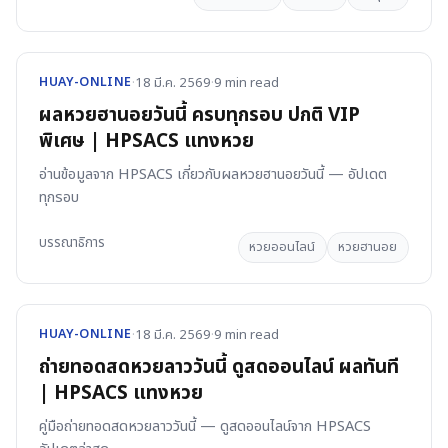
·
18 มี.ค. 2569
·
9
min read
HUAY-ONLINE
ผลหวยฮานอยวันนี้ ครบทุกรอบ ปกติ VIP
พิเศษ | HPSACS แทงหวย
อ่านข้อมูลจาก HPSACS เกี่ยวกับผลหวยฮานอยวันนี้ — อัปเดต
ทุกรอบ
บรรณาธิการ
หวยออนไลน์
หวยฮานอย
·
18 มี.ค. 2569
·
9
min read
HUAY-ONLINE
ถ่ายทอดสดหวยลาววันนี้ ดูสดออนไลน์ ผลทันที
| HPSACS แทงหวย
คู่มือถ่ายทอดสดหวยลาววันนี้ — ดูสดออนไลน์จาก HPSACS