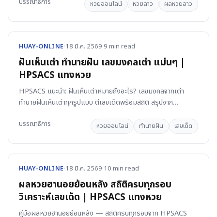
บรรณาธิการ
หวยออนไลน์
หวยลาว
ผลหวยลาว
·
18 มี.ค. 2569
·
9
min read
HUAY-ONLINE
ฝันเห็นเต่า ทำนายฝัน เลขมงคลเต่า แม่นๆ |
HPSACS แทงหวย
HPSACS แนะนำ: ฝันเห็นเต่าหมายถึงอะไร? เลขมงคลจากเต่า
ทำนายฝันเห็นเต่าทุกรูปแบบ ตีเลขเด็ดพร้อมสถิติ สรุปจาก
HPSACS
บรรณาธิการ
หวยออนไลน์
ทำนายฝัน
เลขเด็ด
·
18 มี.ค. 2569
·
10
min read
HUAY-ONLINE
ผลหวยฮานอยย้อนหลัง สถิติครบทุกรอบ
วิเคราะห์เลขเด็ด | HPSACS แทงหวย
คู่มือผลหวยฮานอยย้อนหลัง — สถิติครบทุกรอบจาก HPSACS