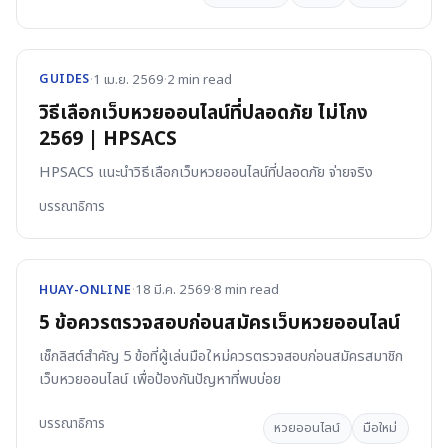
·
1 เม.ย. 2569
·
2
min read
GUIDES
วิธีเลือกเว็บหวยออนไลน์ที่ปลอดภัย ไม่โกง
2569 | HPSACS
HPSACS แนะนำวิธีเลือกเว็บหวยออนไลน์ที่ปลอดภัย จ่ายจริง
บรรณาธิการ
·
18 มี.ค. 2569
·
8
min read
HUAY-ONLINE
5 ข้อควรตรวจสอบก่อนสมัครเว็บหวยออนไลน์
เช็กลิสต์สำคัญ 5 ข้อที่ผู้เล่นมือใหม่ควรตรวจสอบก่อนสมัครสมาชิก
เว็บหวยออนไลน์ เพื่อป้องกันปัญหาที่พบบ่อย
บรรณาธิการ
หวยออนไลน์
มือใหม่