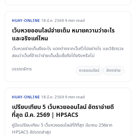
·
18 มี.ค. 2569
·
9
min read
HUAY-ONLINE
เว็บหวยออนไลน์จ่ายเต็ม หมายความว่าอะไร
และจริงแค่ไหน
เว็บหวยจ่ายเต็มคืออะไร แตกต่างจากเว็บทั่วไปอย่างไร และวิธีตรวจ
สอบว่าเว็บที่อ้างว่าจ่ายเต็มนั้นเชื่อถือได้จริงหรือไม่
บรรณาธิการ
หวยออนไลน์
อัตราจ่าย
·
18 มี.ค. 2569
·
9
min read
HUAY-ONLINE
เปรียบเทียบ 5 เว็บหวยออนไลน์ อัตราจ่ายดี
ที่สุด มี.ค. 2569 | HPSACS
คู่มือเปรียบเทียบ 5 เว็บหวยออนไลน์ที่ดีที่สุด มีนาคม 256จาก
HPSACS อัปเดตล่าสุด