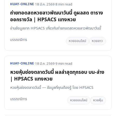
·
18 มี.ค. 2569
·
8
min read
HUAY-ONLINE
ถ่ายทอดสดหวยลาวพัฒนาวันนี้ ดูผลสด ตาราง
ออกรางวัล | HPSACS แทงหวย
อ่านข้อมูลจาก HPSACS เกี่ยวกับถ่ายทอดสดหวยลาวพัฒนาวันนี้
บรรณาธิการ
หวยออนไลน์
หวยลาว
·
18 มี.ค. 2569
·
9
min read
HUAY-ONLINE
หวยหุ้นช่องตลาดวันนี้ ผลล่าสุดทุกรอบ บน-ล่าง
| HPSACS แทงหวย
หวยหุ้นช่องตลาดวันนี้ — ข้อมูลที่คุณต้องรู้ โดย HPSACS
บรรณาธิการ
หวยออนไลน์
หวยหุ้น