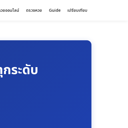
วยออนไลน์
ตรวจหวย
Guide
เปรียบเทียบ
ุกระดับ