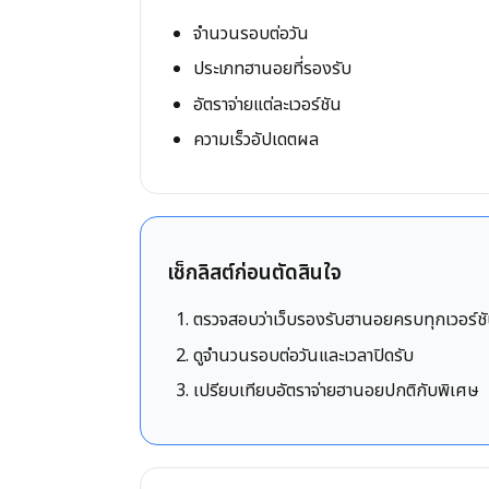
จำนวนรอบต่อวัน
ประเภทฮานอยที่รองรับ
อัตราจ่ายแต่ละเวอร์ชัน
ความเร็วอัปเดตผล
เช็กลิสต์ก่อนตัดสินใจ
ตรวจสอบว่าเว็บรองรับฮานอยครบทุกเวอร์ช
ดูจำนวนรอบต่อวันและเวลาปิดรับ
เปรียบเทียบอัตราจ่ายฮานอยปกติกับพิเศษ