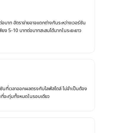
ทต่อบาท อัตราจ่ายอาจแตกต่างกันระหว่างเวอร์ชัน
ม้เพียง 5-10 บาทต่อบาทสะสมได้มากในระยะยาว
ชันที่เวลาออกผลตรงกับไลฟ์สไตล์ ไม่จำเป็นต้อง
่จะทุ่มทั้งหมดในรอบเดียว