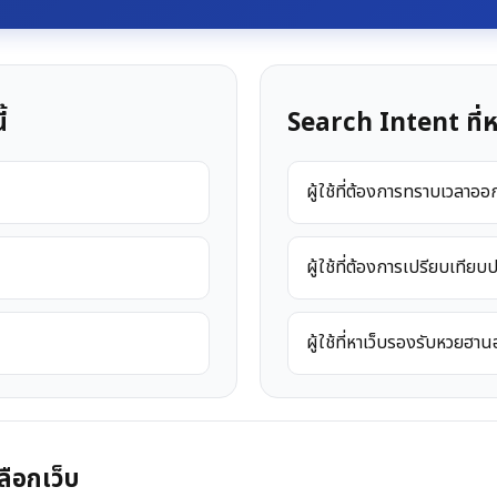
้
Search Intent ที่ห
ผู้ใช้ที่ต้องการทราบเวลา
ผู้ใช้ที่ต้องการเปรียบเที
ผู้ใช้ที่หาเว็บรองรับหวยฮ
ลือกเว็บ