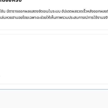
ยฮานอยครบ
อร์ชัน มีตารางออกผลแสดงชัดเจนในระบบ อัปเดตผลรวดเร็วหลังออกผลจ
ิงที่เล่นหวยฮานอยโดยเฉพาะจะช่วยให้เห็นภาพรวมประสบการณ์การใช้งานจริงไ
ง