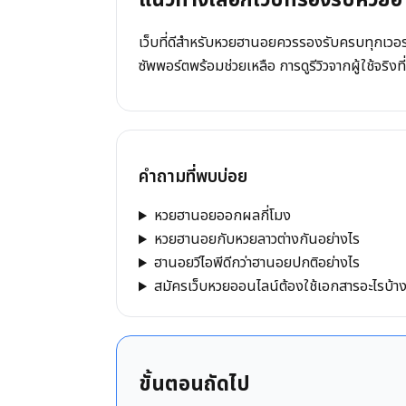
แนวทางเลือกเว็บที่รองรับหว
เว็บที่ดีสำหรับหวยฮานอยควรรองรับครบทุกเว
ซัพพอร์ตพร้อมช่วยเหลือ การดูรีวิวจากผู้ใช้จร
คำถามที่พบบ่อย
หวยฮานอยออกผลกี่โมง
หวยฮานอยกับหวยลาวต่างกันอย่างไร
ฮานอยวีไอพีดีกว่าฮานอยปกติอย่างไร
สมัครเว็บหวยออนไลน์ต้องใช้เอกสารอะไรบ้า
ขั้นตอนถัดไป