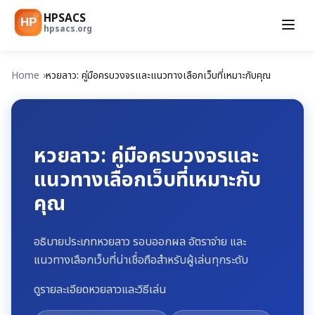
HPSACS
HP
hpsacs.org
Home
หวยลาว: คู่มือครบวงจรและแนวทางเลือกเว็บที่เหมาะกับคุณ
หวยลาว: คู่มือครบวงจรและ
แนวทางเลือกเว็บที่เหมาะกับ
คุณ
อธิบายประเภทหวยลาว รอบออกผล อัตราจ่าย และ
แนวทางเลือกเว็บที่น่าเชื่อถือสำหรับผู้เล่นทุกระดับ
ดูรายละเอียดหวยลาวและวิธีเล่น