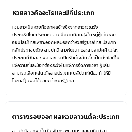
หวยลาวคืออะไรและมีกี่ประเภท
หวยลาวเป็นหวยที่ออกผลอ้างอิงจากสาธารณรัฐ
ประชาธิปไตยประชาชนลาว มีความนิยมสูงในหมู่ผู้เล่นหวย
ออนไลน์ไทยเพราะออกผลบ่อยกว่าหวยรัฐบาลไทย ประเภท
หลักประกอบด้วย ลาวปกติ ลาวพัฒนา และลาวสามัคคี แต่ละ
ประเภทมีวันออกผลและเวลาปิดรับต่างกัน ซึ่งเป็นทั้งข้อดีใน
แง่ความถี่และข้อที่ต้องระวังในแง่การจัดการเวลา ผู้เล่น
สามารถเลือกเล่นได้หลายประเภทในสัปดาห์เดียว ทำให้มี
โอกาสลุ้นผลได้บ่อยกว่าหวยรัฐบาล
ตารางรอบออกผลหวยลาวแต่ละประเภท
ลาวปกติออกผลในวัน จันทร์ พุธ ศุกร์ และอาทิตย์ ลาว