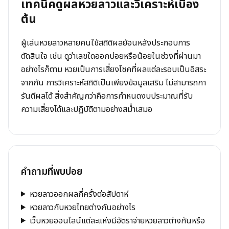
เทคนิคดูผลหวยลาวและวิเคราะห์เบื้อง
ต้น
ผู้เล่นหวยลาวหลายคนใช้สถิติผลย้อนหลังประกอบการ
ตัดสินใจ เช่น ดูว่าเลขใดออกบ่อยหรือน้อยในช่วงที่ผ่านมา
อย่างไรก็ตาม หวยเป็นการเสี่ยงโชคที่ผลแต่ละรอบเป็นอิสระ
จากกัน การวิเคราะห์สถิติเป็นเพียงข้อมูลเสริม ไม่สามารถกา
รันตีผลได้ สิ่งสำคัญกว่าคือการกำหนดงบประมาณที่รับ
ความเสี่ยงได้และปฏิบัติตามอย่างสม่ำเสมอ
คำถามที่พบบ่อย
หวยลาวออกผลกี่ครั้งต่อสัปดาห์
หวยลาวกับหวยไทยต่างกันอย่างไร
เว็บหวยออนไลน์แต่ละแห่งมีอัตราจ่ายหวยลาวต่างกันหรือ