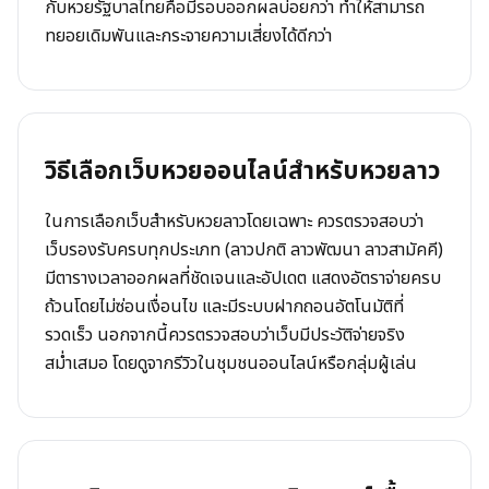
กับหวยรัฐบาลไทยคือมีรอบออกผลบ่อยกว่า ทำให้สามารถ
ทยอยเดิมพันและกระจายความเสี่ยงได้ดีกว่า
วิธีเลือกเว็บหวยออนไลน์สำหรับหวยลาว
ในการเลือกเว็บสำหรับหวยลาวโดยเฉพาะ ควรตรวจสอบว่า
เว็บรองรับครบทุกประเภท (ลาวปกติ ลาวพัฒนา ลาวสามัคคี)
มีตารางเวลาออกผลที่ชัดเจนและอัปเดต แสดงอัตราจ่ายครบ
ถ้วนโดยไม่ซ่อนเงื่อนไข และมีระบบฝากถอนอัตโนมัติที่
รวดเร็ว นอกจากนี้ควรตรวจสอบว่าเว็บมีประวัติจ่ายจริง
สม่ำเสมอ โดยดูจากรีวิวในชุมชนออนไลน์หรือกลุ่มผู้เล่น