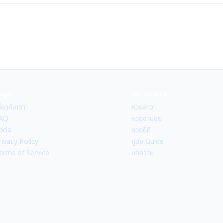
้อมูล
ประเภทหวย
ี่ยวกับเรา
หวยลาว
AQ
หวยฮานอย
ดต่อ
หวยยี่กี
rivacy Policy
คู่มือ Guide
erms of Service
บทความ