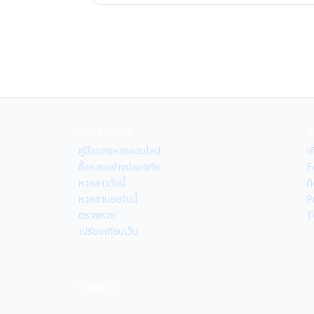
หวยออนไลน์
ข
คู่มือแทงหวยออนไลน์
เก
ซื้อหวยอย่างปลอดภัย
F
หวยลาววันนี้
ติ
หวยฮานอยวันนี้
P
ตรวจหวย
T
เปรียบเทียบเว็บ
เว็บแนะนำ