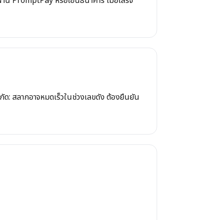
บบผ่าน PromptPay หรือโอนธนาคาร เมื่อเสร็จ
ำกัด: สลากอาจหมดเร็วในช่วงเลขดัง ต้องยืนยัน