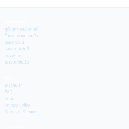
หวยออนไลน์
คู่มือแทงหวยออนไลน์
ซื้อหวยอย่างปลอดภัย
หวยลาววันนี้
หวยฮานอยวันนี้
ตรวจหวย
เปรียบเทียบเว็บ
ข้อมูล
เกี่ยวกับเรา
FAQ
ติดต่อ
Privacy Policy
Terms of Service
ประเภทหวย