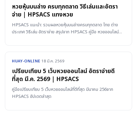
หวยหุ้นบนล่าง ครบทุกตลาด วิธีเล่นและอัตรา
จ่าย | HPSACS แทงหวย
HPSACS แนะนำ: รวมผลหวยหุ้นบนล่างครบทุกตลาด ไทย ต่าง
ประเทศ วิธีเล่น อัตราจ่าย สรุปจาก HPSACS คู่มือ หวยออนไลน์
แทงหวย ตรวจหวย จาก HPSACS
·
18 มี.ค. 2569
HUAY-ONLINE
เปรียบเทียบ 5 เว็บหวยออนไลน์ อัตราจ่ายดี
ที่สุด มี.ค. 2569 | HPSACS
คู่มือเปรียบเทียบ 5 เว็บหวยออนไลน์ที่ดีที่สุด มีนาคม 256จาก
HPSACS อัปเดตล่าสุด