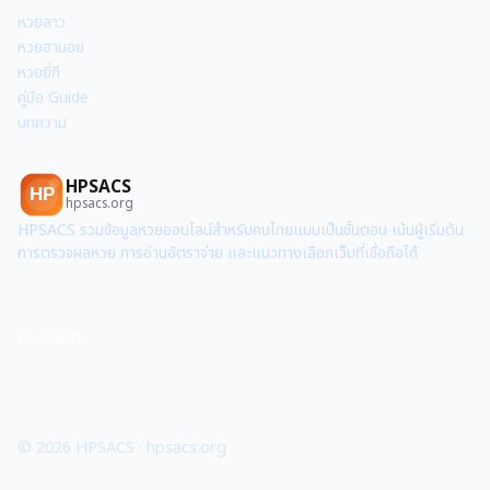
หวยลาว
หวยฮานอย
หวยยี่กี
คู่มือ Guide
บทความ
HPSACS
HP
hpsacs.org
HPSACS รวมข้อมูลหวยออนไลน์สำหรับคนไทยแบบเป็นขั้นตอน เน้นผู้เริ่มต้น
การตรวจผลหวย การอ่านอัตราจ่าย และแนวทางเลือกเว็บที่เชื่อถือได้
เว็บแนะนำ
©
2026
HPSACS
·
hpsacs.org