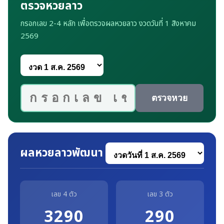
ตรวจหวยลาว
กรอกเลข 2-4 หลัก เพื่อตรวจผลหวยลาว งวดวันที่
1 สิงหาคม
2569
ตรวจหวย
ผลหวยลาวพัฒนา
เลข 4 ตัว
เลข 3 ตัว
3290
290