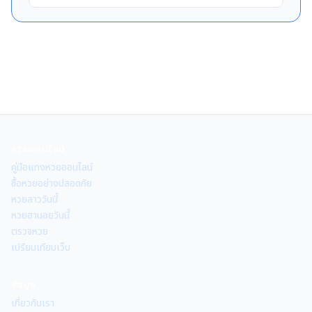
หวยออนไลน์
คู่มือแทงหวยออนไลน์
ซื้อหวยอย่างปลอดภัย
หวยลาววันนี้
หวยฮานอยวันนี้
ตรวจหวย
เปรียบเทียบเว็บ
ข้อมูล
เกี่ยวกับเรา