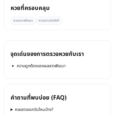
หวยที่ครอบคลุม
หวยลาวพัฒนา
หวยลาวสามัคคี
จุดเด่นของการตรวจหวยกับเรา
ความถูกต้องของผลลาวพัฒนา
คำถามที่พบบ่อย (FAQ)
หวยลาวออกวันไหนบ้าง?