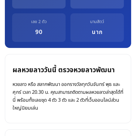
เลข 2 ตัว
นามสัตว์
90
นาก
ผลหวยลาววันนี้ ตรวจหวยลาวพัฒนา
หวยลาว หรือ สลากพัฒนา ออกรางวัลทุกวันจันทร์ พุธ และ
ศุกร์ เวลา 20.30 น. คุณสามารถติดตามผลหวยลาวล่าสุดได้ที่
นี่ พร้อมทั้งเลขชุด 4 ตัว 3 ตัว และ 2 ตัวที่เว็บออนไลน์ส่วน
ใหญ่นิยมเล่น