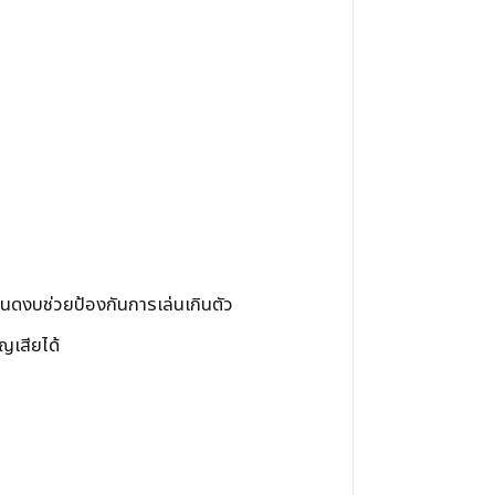
หนดงบช่วยป้องกันการเล่นเกินตัว
ูญเสียได้