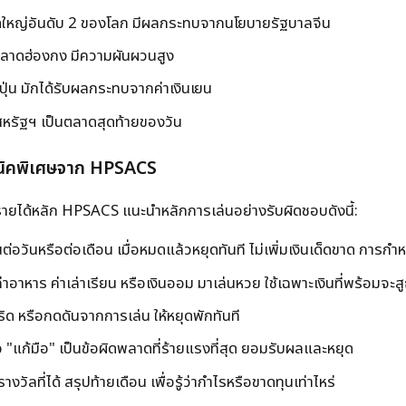
หญ่อันดับ 2 ของโลก มีผลกระทบจากนโยบายรัฐบาลจีน
าดฮ่องกง มีความผันผวนสูง
่น มักได้รับผลกระทบจากค่าเงินเยน
ัฐฯ เป็นตลาดสุดท้ายของวัน
นิคพิเศษจาก HPSACS
รายได้หลัก HPSACS แนะนำหลักการเล่นอย่างรับผิดชอบดังนี้:
อวันหรือต่อเดือน เมื่อหมดแล้วหยุดทันที ไม่เพิ่มเงินเด็ดขาด การกำ
 ค่าอาหาร ค่าเล่าเรียน หรือเงินออม มาเล่นหวย ใช้เฉพาะเงินที่พร้อมจะส
ริด หรือกดดันจากการเล่น ให้หยุดพักทันที
อ "แก้มือ" เป็นข้อผิดพลาดที่ร้ายแรงที่สุด ยอมรับผลและหยุด
างวัลที่ได้ สรุปท้ายเดือน เพื่อรู้ว่ากำไรหรือขาดทุนเท่าไหร่