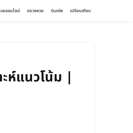
วยออนไลน์
ตรวจหวย
Guide
เปรียบเทียบ
ะห์แนวโน้ม |