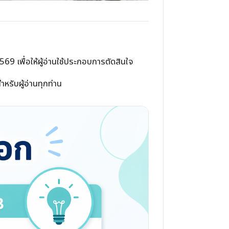
9 เพื่อให้ผู้อ่านใช้ประกอบการตัดสินใจ
รับผู้อ่านทุกท่าน