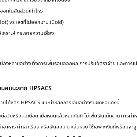
่ำ ออกในสัดส่วนเท่าไหร่
ot) vs เลขที่ไม่ออกนาน (Cold)
เคราะห์ กระจายความเสี่ยง
ลงหลายอย่าง ทั้งการเพิ่มรอบออกผล การปรับอัตราจ่าย และการเปิดใ
อเสนอแนะจาก HPSACS
รายได้หลัก HPSACS แนะนำหลักการเล่นอย่างรับผิดชอบดังนี้:
อวันหรือต่อเดือน เมื่อหมดแล้วหยุดทันที ไม่เพิ่มเงินเด็ดขาด การกำ
 ค่าอาหาร ค่าเล่าเรียน หรือเงินออม มาเล่นหวย ใช้เฉพาะเงินที่พร้อมจะส