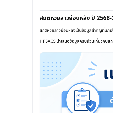
สถิติหวยลาวย้อนหลัง ปี 2568
สถิติหวยลาวย้อนหลังเป็นข้อมูลสำคัญที่นักเ
HPSACS นำเสนอข้อมูลครบถ้วนเกี่ยวกับสถิต