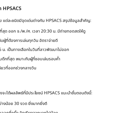
จาก HPSACS
 แต่ละชนิดมีจุดเด่นต่างกัน HPSACS สรุปข้อมูลสำคัญ:
อที่สุด ออก จ./พ./ศ. เวลา 20:30 น. มีถ่ายทอดสดให้ดู
ู้ที่ต้องการเล่นทุกวัน อัตราจ่ายดี
น. เป็นทางเลือกในวันที่ลาวพัฒนาไม่ออก
กที่สุด เหมาะกับผู้ที่ชอบเล่นรอบค่ำ
ยวที่ออกช่วงกลางวัน
งจะได้ผลลัพธ์ที่มีประโยชน์ HPSACS แนะนำขั้นตอนดังนี้:
งน้อย 30 งวด ยิ่งมากยิ่งดี
วออกกี่ครั้ง จัดเรียงจากมากไปน้อย