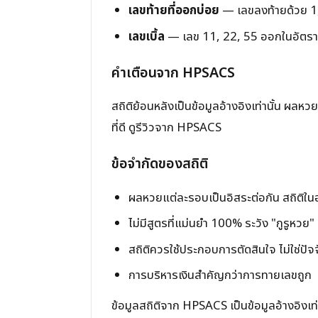
เลขท้ายที่ออกบ่อย
— เลขลงท้ายด้วย 1, 5
เลขเบิ้ล
— เลข 11, 22, 55 ออกในอัตราที่
คำเตือนจาก HPSACS
สถิติย้อนหลังเป็นข้อมูลอ้างอิงเท่านั้น ผล
ที่ดี ดูรีวิวจาก HPSACS
ข้อจำกัดของสถิติ
ผลหวยแต่ละรอบเป็นอิสระต่อกัน สถิติใ
ไม่มีสูตรที่แม่นยำ 100% ระวัง "กูรูหวย" 
สถิติควรใช้ประกอบการตัดสินใจ ไม่ใช่ปัจ
การบริหารเงินสำคัญกว่าการทายเลขถูก
ข้อมูลสถิติจาก HPSACS เป็นข้อมูลอ้างอิงเท่า