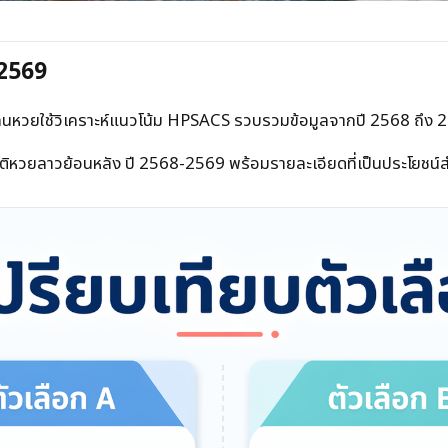
-2569
ล่นหวยใช้วิเคราะห์แนวโน้ม HPSACS รวบรวมข้อมูลจากปี 2568 ถึง 256
ิหวยลาวย้อนหลัง ปี 2568-2569 พร้อมรายละเอียดที่เป็นประโยชน์สำห