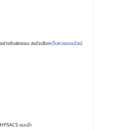
นอย่างรับผิดชอบ สนใจเลือก
เว็บหวยออนไลน์
ี่ HPSACS แนะนำ